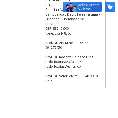
Humanas (CFH)
Universidade Federal de Santa
Catarina (UFSC)
Campus João David Ferreira Lima -
Trindade - Florianópolis/SC -
BRASIL
CEP: 88040-900
Fone: 3721- 8560
Prof. Dr. Ary Minella: +55 48
991270450
Prof. Dr. Rodolfo Palazzo Dias:
rodolfo.dias@ufsc.br /
rodolfo.dias@gmail.com
Prof. Dr. Valdir Alvim: +55 48 99636-
4715