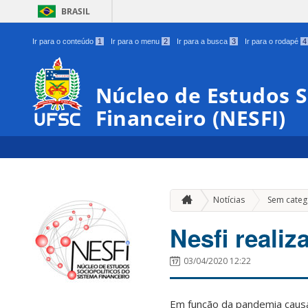
BRASIL
Ir para o conteúdo
1
Ir para o menu
2
Ir para a busca
3
Ir para o rodapé
4
Núcleo de Estudos S
Financeiro (NESFI)
Notícias
Sem categ
Nesfi realiz
03/04/2020 12:22
Em função da pandemia causa