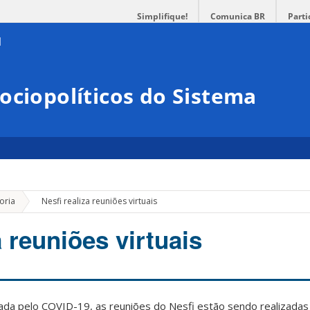
Simplifique!
Comunica BR
Parti
ociopolíticos do Sistema
»
oria
Nesfi realiza reuniões virtuais
a reuniões virtuais
da pelo COVID-19, as reuniões do Nesfi estão sendo realizada