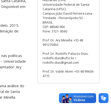
Humanas (CFH)
 Santa Catarina,
Universidade Federal de Santa
 Disponível em:
Catarina (UFSC)
Campus João David Ferreira Lima -
Trindade - Florianópolis/SC -
BRASIL
delo. 2015.
CEP: 88040-900
rdenação de
Fone: 3721- 8560
Prof. Dr. Ary Minella: +55 48
991270450
Prof. Dr. Rodolfo Palazzo Dias:
 nas políticas
rodolfo.dias@ufsc.br /
 – Universidade
rodolfo.dias@gmail.com
ientador: Ary
Prof. Dr. Valdir Alvim: +55 48 99636-
4715
ma análise do
ral de Santa
r Minella.