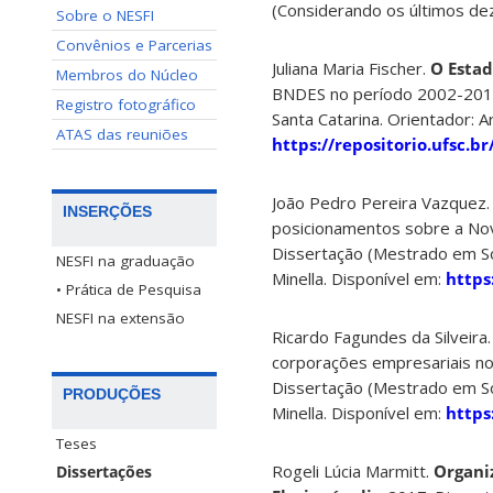
(Considerando os últimos de
Sobre o NESFI
Convênios e Parcerias
Juliana Maria Fischer.
O Estad
Membros do Núcleo
BNDES no período 2002-2017.
Registro fotográfico
Santa Catarina. Orientador: A
ATAS das reuniões
https://repositorio.ufsc.
João Pedro Pereira Vazquez.
INSERÇÕES
posicionamentos sobre a Nov
Dissertação (Mestrado em Soc
NESFI na graduação
Minella. Disponível em:
https
• Prática de Pesquisa
NESFI na extensão
Ricardo Fagundes da Silveira
corporações empresariais no
Dissertação (Mestrado em Soc
PRODUÇÕES
Minella. Disponível em:
https
Teses
Rogeli Lúcia Marmitt.
Organi
Dissertações