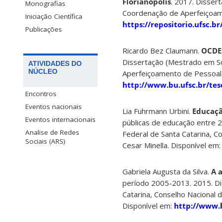
Florianópolis
. 2017. Disser
Monografias
Coordenação de Aperfeiçoamen
Iniciação Científica
https://repositorio.ufsc.
Publicações
Ricardo Bez Claumann.
OCDE 
Dissertação (Mestrado em Soc
ATIVIDADES DO
NÚCLEO
Aperfeiçoamento de Pessoal d
http://www.bu.ufsc.br/te
Encontros
Eventos nacionais
Lia Fuhrmann Urbini.
Educaçã
Eventos internacionais
públicas de educação entre 2
Analise de Redes
Federal de Santa Catarina, C
Sociais (ARS)
Cesar Minella. Disponível em
Gabriela Augusta da Silva.
A 
período 2005-2013. 2015. Dis
Catarina, Conselho Nacional d
Disponível em:
http://www.