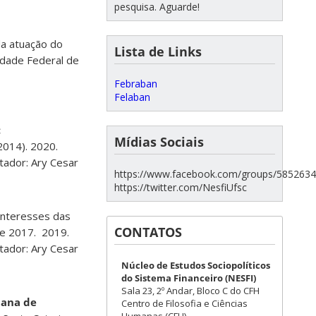
pesquisa. Aguarde!
da atuação do
Lista de Links
idade Federal de
Febraban
Felaban
:
Mídias Sociais
2014). 2020.
tador: Ary Cesar
https://www.facebook.com/groups/585263
https://twitter.com/NesfiUfsc
 interesses das
CONTATOS
 e 2017. 2019.
tador: Ary Cesar
Núcleo de Estudos Sociopolíticos
do Sistema Financeiro (NESFI)
Sala 23, 2º Andar, Bloco C do CFH
tana de
Centro de Filosofia e Ciências