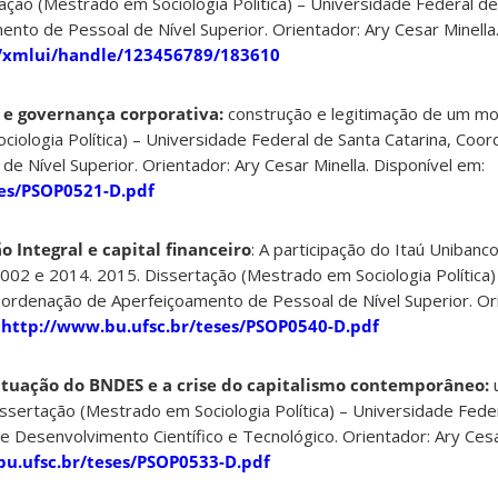
tação (Mestrado em Sociologia Política) – Universidade Federal de
to de Pessoal de Nível Superior. Orientador: Ary Cesar Minella.
br/xmlui/handle/123456789/183610
e governança corporativa:
construção e legitimação de um mo
iologia Política) – Universidade Federal de Santa Catarina, Coo
e Nível Superior. Orientador: Ary Cesar Minella. Disponível em:
ses/PSOP0521-D.pdf
o Integral e capital financeiro
: A participação do Itaú Unibanco
002 e 2014. 2015. Dissertação (Mestrado em Sociologia Política)
oordenação de Aperfeiçoamento de Pessoal de Nível Superior. Or
:
http://www.bu.ufsc.br/teses/PSOP0540-D.pdf
atuação do BNDES e a crise do capitalismo contemporâneo:
u
sertação (Mestrado em Sociologia Política) – Universidade Fede
e Desenvolvimento Científico e Tecnológico. Orientador: Ary Cesa
bu.ufsc.br/teses/PSOP0533-D.pdf