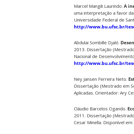
Marcel Mangili Laurindo.
A in
uma interpretação a favor da
Universidade Federal de Sant
http://www.bu.ufsc.br/te
Abdulai Sombille Djaló.
Desen
2013. Dissertação (Mestrado 
Nacional de Desenvolvimento C
http://www.bu.ufsc.br/te
Ney Jansen Ferreira Neto.
Es
Dissertação (Mestrado em Soc
Aplicadas. Orientador: Ary Ce
Cláudio Barcelos Ogando.
Ec
2011. Dissertação (Mestrado 
Cesar Minella. Disponível em