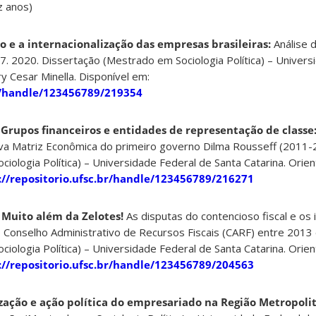
z anos)
o e a internacionalização das empresas brasileiras:
Análise 
 2020. Dissertação (Mestrado em Sociologia Política) – Univers
ry Cesar Minella. Disponível em:
br/handle/123456789/219354
Grupos financeiros e entidades de representação de classe
a Matriz Econômica do primeiro governo Dilma Rousseff (2011-
iologia Política) – Universidade Federal de Santa Catarina. Orien
://repositorio.ufsc.br/handle/123456789/216271
.
Muito além da Zelotes!
As disputas do contencioso fiscal e os
 Conselho Administrativo de Recursos Fiscais (CARF) entre 2013
iologia Política) – Universidade Federal de Santa Catarina. Orien
://repositorio.ufsc.br/handle/123456789/204563
zação e ação política do empresariado na Região Metropoli