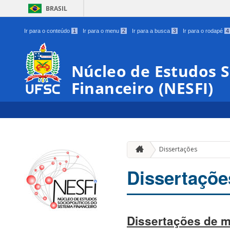
BRASIL
Ir para o conteúdo
1
Ir para o menu
2
Ir para a busca
3
Ir para o rodapé
4
Núcleo de Estudos S
Financeiro (NESFI)
Dissertações
Dissertaçõe
Dissertações de m