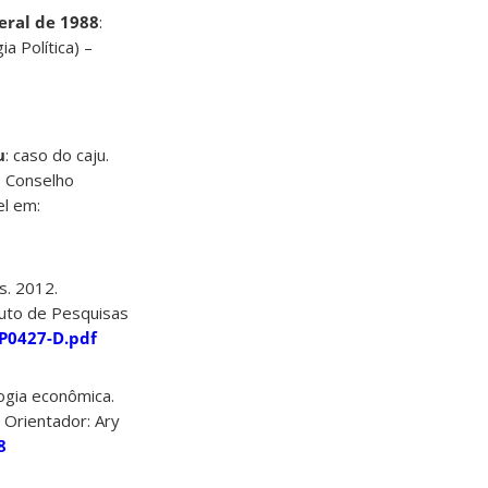
eral de 1988
:
a Política) –
u
: caso do caju.
, Conselho
el em:
. 2012.
tuto de Pesquisas
OP0427-D.pdf
logia econômica.
 Orientador: Ary
8