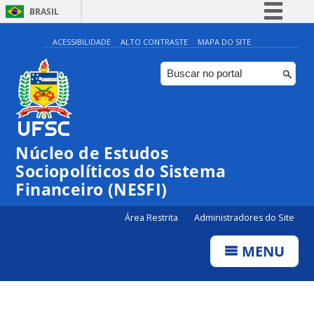
BRASIL
Simplifique!
ACESSIBILIDADE
ALTO CONTRASTE
MAPA DO SITE
Comunica BR
Participe
Acesso à informação
Legislação
Núcleo de Estudos
Canais
Sociopolíticos do Sistema
Financeiro (NESFI)
Área Restrita
Administradores do Site
MENU